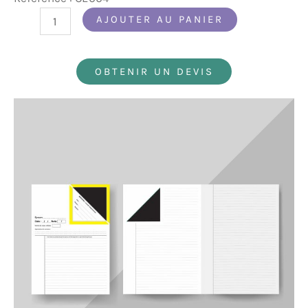
quantité
AJOUTER AU PANIER
de
Copies
OBTENIR UN DEVIS
doubles
A3
gommées
(PAQUETS
DE
100
EX)