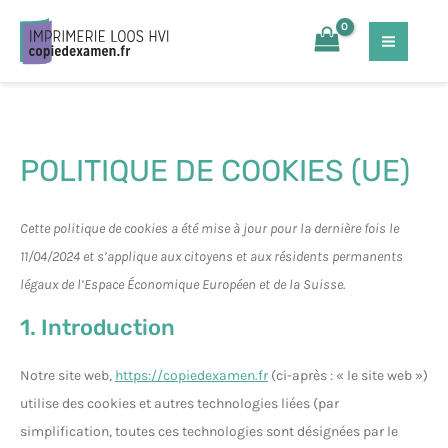
Aller
Consent
Consent
Consent
Consent
Consent
Consent
Marketing
MAI
au
to
to
to
to
to
to
MEN
contenu
service
service
service
service
service
service
elementor
wordpress
complianz
woocommerc
sourcebuster
divers
js
POLITIQUE DE COOKIES (UE)
Cette politique de cookies a été mise à jour pour la dernière fois le
11/04/2024 et s’applique aux citoyens et aux résidents permanents
légaux de l’Espace Économique Européen et de la Suisse.
1. Introduction
Notre site web,
https://copiedexamen.fr
(ci-après : « le site web »)
utilise des cookies et autres technologies liées (par
simplification, toutes ces technologies sont désignées par le